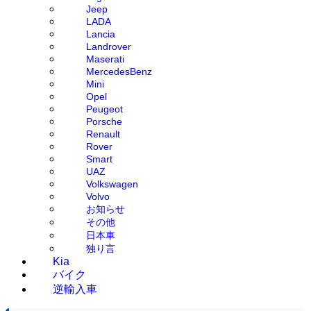
Jeep
LADA
Lancia
Landrover
Maserati
MercedesBenz
Mini
Opel
Peugeot
Porsche
Renault
Rover
Smart
UAZ
Volkswagen
Volvo
お知らせ
その他
日本車
独り言
Kia
バイク
逆輸入車